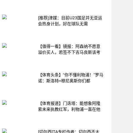
[推荐]津媒：目前U23国足并无亚运
会热身计划，好在球队无需
【值得一看】镜报：阿森纳不愿意
溢价买人，若签不下吉马良斯该考
【体育头条】“你不懂利物浦！”罗马
诺：斯洛特+穆尼奥斯你们都
【体育报道】门迭塔：能想象阿隆
索未来执教红军，利物浦一直在他
[切尔西]TA专栏作者：切尔西不太