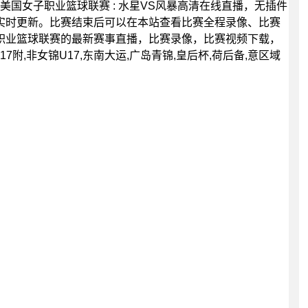
00分，美国女子职业篮球联赛 : 水星VS风暴高清在线直播，无插件
实时更新。比赛结束后可以在本站查看比赛全程录像、比赛
职业篮球联赛的最新赛事直播，比赛录像，比赛视频下载，
7附,非女锦U17,东南大运,广岛青锦,皇后杯,荷后备,意区域