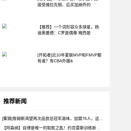
接受维拉先租、后买加纳乔的
【推荐】一个词形容众多球星，扬·
迪奥曼德：C罗是偶像 梅西是
[开拓者]近10年夏联MVP和FMVP都
有谁？有CBA外援&
推荐新闻
[集锦]詹姆斯渴望再次品尝总冠军滋味，加盟76人，这是很勒布
【阿森纳】自律是唯一的取胜之匙！约克雷斯训练新视角！