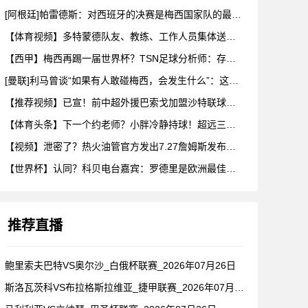
[阿根廷]帕雷德斯：对西班牙的决赛是梅西国家队的最后一场比赛
【体育视频】多特蒙德队友、教练、工作人员集体送别阿德耶米！
【西甲】梅西再踢一届世界杯？TSN足球分析师：存在可能性，但
[曼联]利马曾谈“如果有人敢碰梅西，会发生什么”：这种凝聚力
【推荐视频】已宣！前中超外援巴索戈加盟沙特联球队一睹前中超外
【体育头条】下一个约老师？小胖冷静持球！超远三分绝杀！在海外
【视频】泄密了？热火油管官方发出7.27詹姆斯发布会预告！随
【世界杯】认同？科贝电台嘉宾：罗德里是欧洲最佳后腰，他已超越
推荐直播
鲍里索夫巴特VS奥尔沙_白俄杯联赛_2026年07月26日
斯洛瓦茨科VS布拉格斯拉维亚_捷甲联赛_2026年07月26