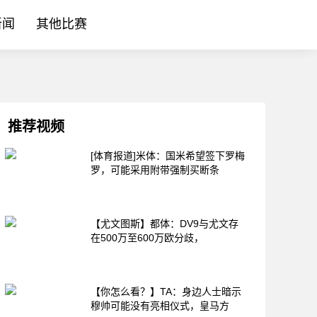
新闻
其他比赛
推荐视频
[体育报道]米体：国米希望签下罗梅
罗，可能采用附带强制买断条
【尤文图斯】都体：DV9与尤文存
在500万至600万欧分歧，
【你怎么看？】TA：身边人士暗示
穆帅可能没有亮相仪式，皇马方