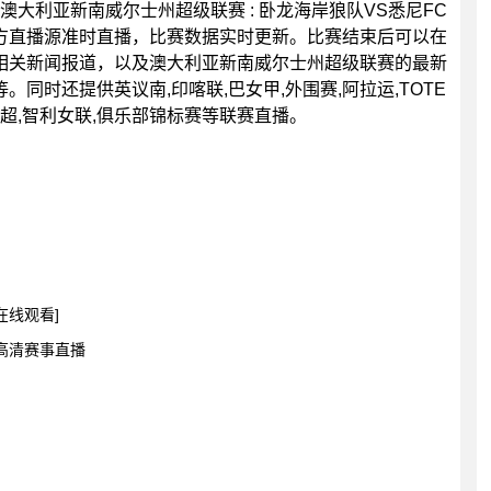
0分，澳大利亚新南威尔士州超级联赛 : 卧龙海岸狼队VS悉尼FC
方直播源准时直播，比赛数据实时更新。比赛结束后可以在
相关新闻报道，以及澳大利亚新南威尔士州超级联赛的最新
同时还提供英议南,印喀联,巴女甲,外围赛,阿拉运,TOTE
肯国超,智利女联,俱乐部锦标赛等联赛直播。
在线观看]
 高清赛事直播