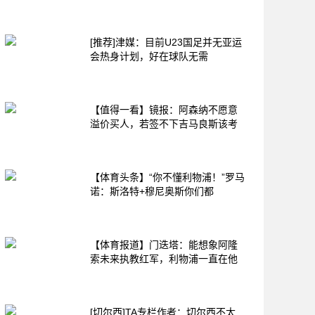
[推荐]津媒：目前U23国足并无亚运
会热身计划，好在球队无需
【值得一看】镜报：阿森纳不愿意
溢价买人，若签不下吉马良斯该考
【体育头条】“你不懂利物浦！”罗马
诺：斯洛特+穆尼奥斯你们都
【体育报道】门迭塔：能想象阿隆
索未来执教红军，利物浦一直在他
[切尔西]TA专栏作者：切尔西不太