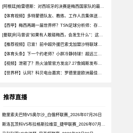
[阿根廷]帕雷德斯：对西班牙的决赛是梅西国家队的最后一场比赛
【体育视频】多特蒙德队友、教练、工作人员集体送别阿德耶米！
【西甲】梅西再踢一届世界杯？TSN足球分析师：存在可能性，但
[曼联]利马曾谈“如果有人敢碰梅西，会发生什么”：这种凝聚力
【推荐视频】已宣！前中超外援巴索戈加盟沙特联球队一睹前中超外
【体育头条】下一个约老师？小胖冷静持球！超远三分绝杀！在海外
【视频】泄密了？热火油管官方发出7.27詹姆斯发布会预告！随
【世界杯】认同？科贝电台嘉宾：罗德里是欧洲最佳后腰，他已超越
推荐直播
鲍里索夫巴特VS奥尔沙_白俄杯联赛_2026年07月26日
斯洛瓦茨科VS布拉格斯拉维亚_捷甲联赛_2026年07月26