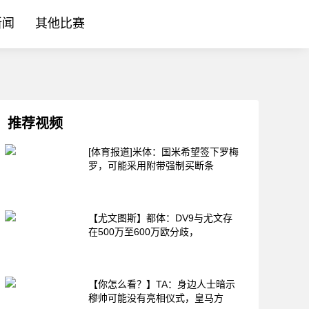
新闻
其他比赛
推荐视频
[体育报道]米体：国米希望签下罗梅
罗，可能采用附带强制买断条
【尤文图斯】都体：DV9与尤文存
在500万至600万欧分歧，
【你怎么看？】TA：身边人士暗示
穆帅可能没有亮相仪式，皇马方