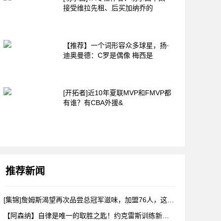
接受维拉先租、后买加纳乔的
【推荐】一个词形容众多球星，扬·
迪奥曼德：C罗是偶像 梅西是
[开拓者]近10年夏联MVP和FMVP都
有谁？有CBA外援&
推荐新闻
[集锦]詹姆斯渴望再次品尝总冠军滋味，加盟76人，这是很勒布
【阿森纳】自律是唯一的取胜之匙！约克雷斯训练新视角！