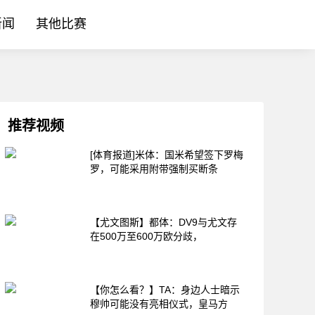
新闻
其他比赛
推荐视频
[体育报道]米体：国米希望签下罗梅
罗，可能采用附带强制买断条
【尤文图斯】都体：DV9与尤文存
在500万至600万欧分歧，
【你怎么看？】TA：身边人士暗示
穆帅可能没有亮相仪式，皇马方