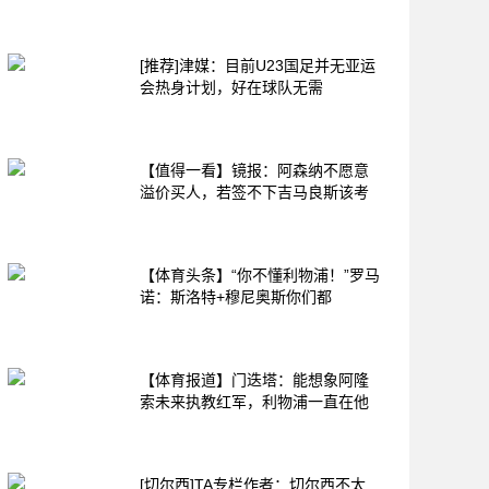
[推荐]津媒：目前U23国足并无亚运
会热身计划，好在球队无需
【值得一看】镜报：阿森纳不愿意
溢价买人，若签不下吉马良斯该考
【体育头条】“你不懂利物浦！”罗马
诺：斯洛特+穆尼奥斯你们都
【体育报道】门迭塔：能想象阿隆
索未来执教红军，利物浦一直在他
[切尔西]TA专栏作者：切尔西不太