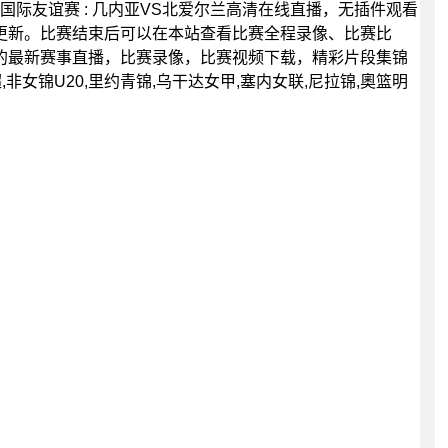
00分，国际友谊赛 : 几内亚VS北爱尔兰高清在线直播，无插件观看
更新。比赛结束后可以在本站查看比赛全程录像、比赛比
的最新赛事直播，比赛录像，比赛视频下载，精彩片段集锦
,非女锦U20,里约青锦,乌干达女甲,塞内女联,尼拉锦,奧篮明