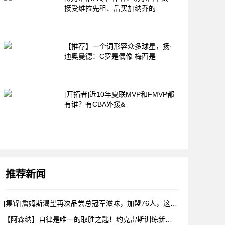
接受维拉先租、后买加纳乔的
【推荐】一个词形容众多球星，扬·
迪奥曼德：C罗是偶像 梅西是
[开拓者]近10年夏联MVP和FMVP都
有谁？有CBA外援&
推荐新闻
[集锦]詹姆斯渴望再次品尝总冠军滋味，加盟76人，这是很勒布
【阿森纳】自律是唯一的取胜之匙！约克雷斯训练新视角！