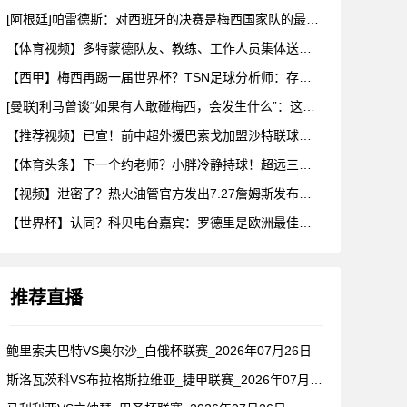
[阿根廷]帕雷德斯：对西班牙的决赛是梅西国家队的最后一场比赛
【体育视频】多特蒙德队友、教练、工作人员集体送别阿德耶米！
【西甲】梅西再踢一届世界杯？TSN足球分析师：存在可能性，但
[曼联]利马曾谈“如果有人敢碰梅西，会发生什么”：这种凝聚力
【推荐视频】已宣！前中超外援巴索戈加盟沙特联球队一睹前中超外
【体育头条】下一个约老师？小胖冷静持球！超远三分绝杀！在海外
【视频】泄密了？热火油管官方发出7.27詹姆斯发布会预告！随
【世界杯】认同？科贝电台嘉宾：罗德里是欧洲最佳后腰，他已超越
推荐直播
鲍里索夫巴特VS奥尔沙_白俄杯联赛_2026年07月26日
斯洛瓦茨科VS布拉格斯拉维亚_捷甲联赛_2026年07月26