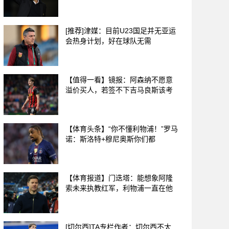
[推荐]津媒：目前U23国足并无亚运
会热身计划，好在球队无需
【值得一看】镜报：阿森纳不愿意
溢价买人，若签不下吉马良斯该考
【体育头条】“你不懂利物浦！”罗马
诺：斯洛特+穆尼奥斯你们都
【体育报道】门迭塔：能想象阿隆
索未来执教红军，利物浦一直在他
[切尔西]TA专栏作者：切尔西不太