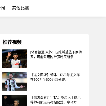
新闻
其他比赛
推荐视频
[体育报道]米体：国米希望签下罗梅
罗，可能采用附带强制买断条
【尤文图斯】都体：DV9与尤文存
在500万至600万欧分歧，
【你怎么看？】TA：身边人士暗示
穆帅可能没有亮相仪式，皇马方