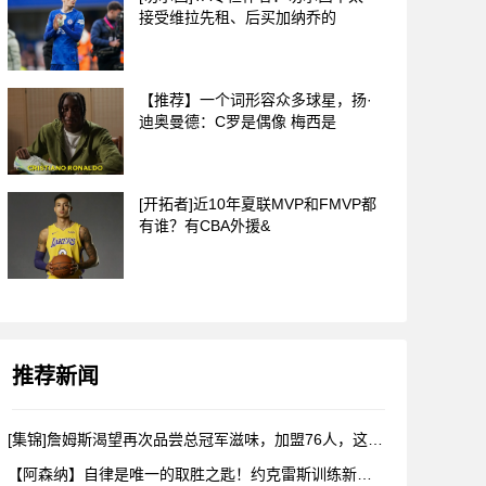
接受维拉先租、后买加纳乔的
【推荐】一个词形容众多球星，扬·
迪奥曼德：C罗是偶像 梅西是
[开拓者]近10年夏联MVP和FMVP都
有谁？有CBA外援&
推荐新闻
[集锦]詹姆斯渴望再次品尝总冠军滋味，加盟76人，这是很勒布
【阿森纳】自律是唯一的取胜之匙！约克雷斯训练新视角！