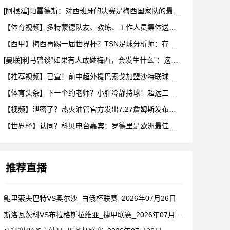
[阿根廷]帕雷德斯：对西班牙的决赛是梅西国家队的最后一场比赛
【体育视频】多特蒙德队友、教练、工作人员集体送别阿德耶米！
【西甲】梅西再踢一届世界杯？TSN足球分析师：存在可能性，但
[曼联]利马曾谈“如果有人敢碰梅西，会发生什么”：这种凝聚力
【推荐视频】已宣！前中超外援巴索戈加盟沙特联球队一睹前中超外
【体育头条】下一个约老师？小胖冷静持球！超远三分绝杀！在海外
【视频】泄密了？热火油管官方发出7.27詹姆斯发布会预告！随
【世界杯】认同？科贝电台嘉宾：罗德里是欧洲最佳后腰，他已超越
推荐直播
鲍里索夫巴特VS奥尔沙_白俄杯联赛_2026年07月26日
斯洛瓦茨科VS布拉格斯拉维亚_捷甲联赛_2026年07月26