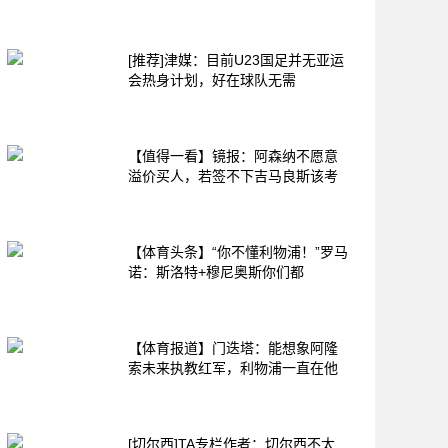
[推荐]津媒：目前U23国足并无亚运
会热身计划，好在球队无需
【值得一看】镜报：阿森纳不愿意
溢价买人，若签不下吉马良斯该考
【体育头条】“你不懂利物浦！”罗马
诺：斯洛特+穆尼奥斯你们都
【体育报道】门迭塔：能想象阿隆
索未来执教红军，利物浦一直在他
[切尔西]TA专栏作者：切尔西不太