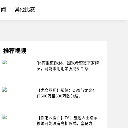
新闻
其他比赛
推荐视频
[体育报道]米体：国米希望签下罗梅
罗，可能采用附带强制买断条
【尤文图斯】都体：DV9与尤文存
在500万至600万欧分歧，
【你怎么看？】TA：身边人士暗示
穆帅可能没有亮相仪式，皇马方