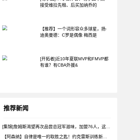
接受维拉先租、后买加纳乔的
【推荐】一个词形容众多球星，扬·
迪奥曼德：C罗是偶像 梅西是
[开拓者]近10年夏联MVP和FMVP都
有谁？有CBA外援&
推荐新闻
[集锦]詹姆斯渴望再次品尝总冠军滋味，加盟76人，这是很勒布
【阿森纳】自律是唯一的取胜之匙！约克雷斯训练新视角！