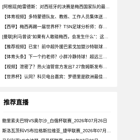
[阿根廷]帕雷德斯：对西班牙的决赛是梅西国家队的最后一场比赛
【体育视频】多特蒙德队友、教练、工作人员集体送别阿德耶米！
【西甲】梅西再踢一届世界杯？TSN足球分析师：存在可能性，但
[曼联]利马曾谈“如果有人敢碰梅西，会发生什么”：这种凝聚力
【推荐视频】已宣！前中超外援巴索戈加盟沙特联球队一睹前中超外
【体育头条】下一个约老师？小胖冷静持球！超远三分绝杀！在海外
【视频】泄密了？热火油管官方发出7.27詹姆斯发布会预告！随
【世界杯】认同？科贝电台嘉宾：罗德里是欧洲最佳后腰，他已超越
推荐直播
鲍里索夫巴特VS奥尔沙_白俄杯联赛_2026年07月26日
斯洛瓦茨科VS布拉格斯拉维亚_捷甲联赛_2026年07月26