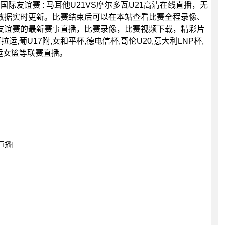
0分，国际友谊赛 : 马耳他U21VS摩尔多瓦U21高清在线直播，无
数据实时更新。比赛结束后可以在本站查看比赛全程录像、
友谊赛的最新赛事直播，比赛录像，比赛视频下载，精彩片
运,葡U17附,女和平杯,德电信杯,哥伦U20,意大利LNP杯,
奥运女篮等联赛直播。
直播]