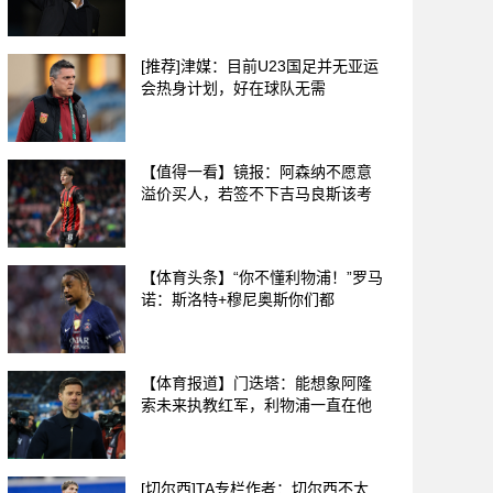
[推荐]津媒：目前U23国足并无亚运
会热身计划，好在球队无需
【值得一看】镜报：阿森纳不愿意
溢价买人，若签不下吉马良斯该考
【体育头条】“你不懂利物浦！”罗马
诺：斯洛特+穆尼奥斯你们都
【体育报道】门迭塔：能想象阿隆
索未来执教红军，利物浦一直在他
[切尔西]TA专栏作者：切尔西不太