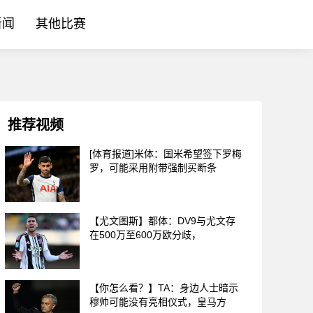
新闻
其他比赛
推荐视频
[体育报道]米体：国米希望签下罗梅
罗，可能采用附带强制买断条
【尤文图斯】都体：DV9与尤文存
在500万至600万欧分歧，
【你怎么看？】TA：身边人士暗示
穆帅可能没有亮相仪式，皇马方