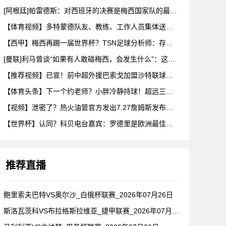
[阿根廷]帕雷德斯：对西班牙的决赛是梅西国家队的最后一场比赛
【体育视频】多特蒙德队友、教练、工作人员集体送别阿德耶米！
【西甲】梅西再踢一届世界杯？TSN足球分析师：存在可能性，但
[曼联]利马曾谈“如果有人敢碰梅西，会发生什么”：这种凝聚力
【推荐视频】已宣！前中超外援巴索戈加盟沙特联球队一睹前中超外
【体育头条】下一个约老师？小胖冷静持球！超远三分绝杀！在海外
【视频】泄密了？热火油管官方发出7.27詹姆斯发布会预告！随
【世界杯】认同？科贝电台嘉宾：罗德里是欧洲最佳后腰，他已超越
推荐直播
鲍里索夫巴特VS奥尔沙_白俄杯联赛_2026年07月26日
斯洛瓦茨科VS布拉格斯拉维亚_捷甲联赛_2026年07月26