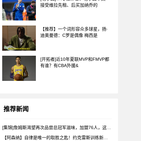
接受维拉先租、后买加纳乔的
【推荐】一个词形容众多球星，扬·
迪奥曼德：C罗是偶像 梅西是
[开拓者]近10年夏联MVP和FMVP都
有谁？有CBA外援&
推荐新闻
[集锦]詹姆斯渴望再次品尝总冠军滋味，加盟76人，这是很勒布
【阿森纳】自律是唯一的取胜之匙！约克雷斯训练新视角！