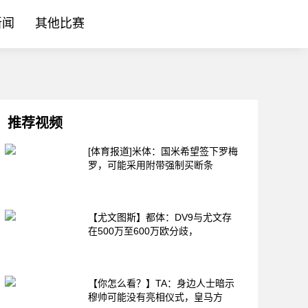
新闻
其他比赛
推荐视频
[体育报道]米体：国米希望签下罗梅
罗，可能采用附带强制买断条
【尤文图斯】都体：DV9与尤文存
在500万至600万欧分歧，
【你怎么看？】TA：身边人士暗示
穆帅可能没有亮相仪式，皇马方