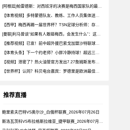
[阿根廷]帕雷德斯：对西班牙的决赛是梅西国家队的最后一场比赛
【体育视频】多特蒙德队友、教练、工作人员集体送别阿德耶米！
【西甲】梅西再踢一届世界杯？TSN足球分析师：存在可能性，但
[曼联]利马曾谈“如果有人敢碰梅西，会发生什么”：这种凝聚力
【推荐视频】已宣！前中超外援巴索戈加盟沙特联球队一睹前中超外
【体育头条】下一个约老师？小胖冷静持球！超远三分绝杀！在海外
【视频】泄密了？热火油管官方发出7.27詹姆斯发布会预告！随
【世界杯】认同？科贝电台嘉宾：罗德里是欧洲最佳后腰，他已超越
推荐直播
鲍里索夫巴特VS奥尔沙_白俄杯联赛_2026年07月26日
斯洛瓦茨科VS布拉格斯拉维亚_捷甲联赛_2026年07月26