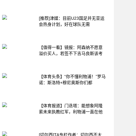
[推荐]津媒：目前U23国足并无亚运
会热身计划，好在球队无需
【值得一看】镜报：阿森纳不愿意
溢价买人，若签不下吉马良斯该考
【体育头条】“你不懂利物浦！”罗马
诺：斯洛特+穆尼奥斯你们都
【体育报道】门迭塔：能想象阿隆
索未来执教红军，利物浦一直在他
[切尔西]TA专栏作者：切尔西不太