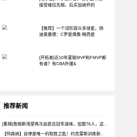
接受维拉先租、后买加纳乔的
【推荐】一个词形容众多球星，扬·
迪奥曼德：C罗是偶像 梅西是
[开拓者]近10年夏联MVP和FMVP都
有谁？有CBA外援&
推荐新闻
[集锦]詹姆斯渴望再次品尝总冠军滋味，加盟76人，这是很勒布
【阿森纳】自律是唯一的取胜之匙！约克雷斯训练新视角！