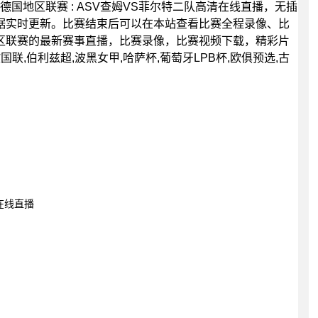
0分，德国地区联赛 : ASV查姆VS菲尔特二队高清在线直播，无插
据实时更新。比赛结束后可以在本站查看比赛全程录像、比
区联赛的最新赛事直播，比赛录像，比赛视频下载，精彩片
国联,伯利兹超,波黑女甲,哈萨杯,葡萄牙LPB杯,欧俱预选,古
 在线直播