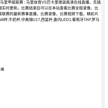
00分，马里甲级联赛 : 马里体育VS巴卡里德迦高清在线直播，无插
据实时更新。比赛结束后可以在本站查看比赛全程录像、比
级联赛的最新赛事直播，比赛录像，比赛视频下载，精彩片
,牛奶杯,中美锦U17,西篮杯,委内LED1,葡萄牙TAP,罗马
。
直播