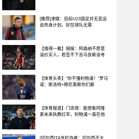
[推荐]津媒：目前U23国足并无亚运
会热身计划，好在球队无需
【值得一看】镜报：阿森纳不愿意
溢价买人，若签不下吉马良斯该考
【体育头条】“你不懂利物浦！”罗马
诺：斯洛特+穆尼奥斯你们都
【体育报道】门迭塔：能想象阿隆
索未来执教红军，利物浦一直在他
[切尔西]TA专栏作者：切尔西不太