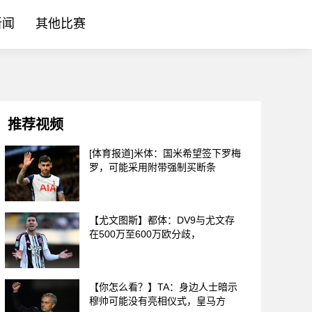
新闻
其他比赛
推荐视频
[体育报道]米体：国米希望签下罗梅
罗，可能采用附带强制买断条
【尤文图斯】都体：DV9与尤文存
在500万至600万欧分歧，
【你怎么看？】TA：身边人士暗示
穆帅可能没有亮相仪式，皇马方