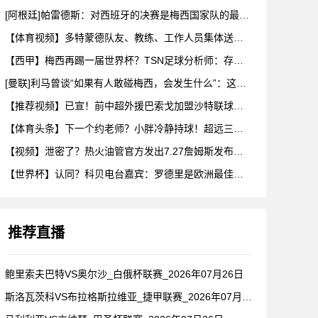
[阿根廷]帕雷德斯：对西班牙的决赛是梅西国家队的最后一场比赛
【体育视频】多特蒙德队友、教练、工作人员集体送别阿德耶米！
【西甲】梅西再踢一届世界杯？TSN足球分析师：存在可能性，但
[曼联]利马曾谈“如果有人敢碰梅西，会发生什么”：这种凝聚力
【推荐视频】已宣！前中超外援巴索戈加盟沙特联球队一睹前中超外
【体育头条】下一个约老师？小胖冷静持球！超远三分绝杀！在海外
【视频】泄密了？热火油管官方发出7.27詹姆斯发布会预告！随
【世界杯】认同？科贝电台嘉宾：罗德里是欧洲最佳后腰，他已超越
推荐直播
鲍里索夫巴特VS奥尔沙_白俄杯联赛_2026年07月26日
斯洛瓦茨科VS布拉格斯拉维亚_捷甲联赛_2026年07月26