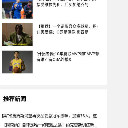
接受维拉先租、后买加纳乔的
【推荐】一个词形容众多球星，扬·
迪奥曼德：C罗是偶像 梅西是
[开拓者]近10年夏联MVP和FMVP都
有谁？有CBA外援&
推荐新闻
[集锦]詹姆斯渴望再次品尝总冠军滋味，加盟76人，这是很勒布
【阿森纳】自律是唯一的取胜之匙！约克雷斯训练新视角！