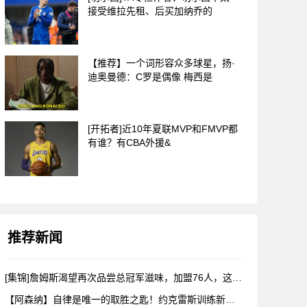
接受维拉先租、后买加纳乔的
【推荐】一个词形容众多球星，扬·
迪奥曼德：C罗是偶像 梅西是
[开拓者]近10年夏联MVP和FMVP都
有谁？有CBA外援&
推荐新闻
[集锦]詹姆斯渴望再次品尝总冠军滋味，加盟76人，这是很勒布
【阿森纳】自律是唯一的取胜之匙！约克雷斯训练新视角！