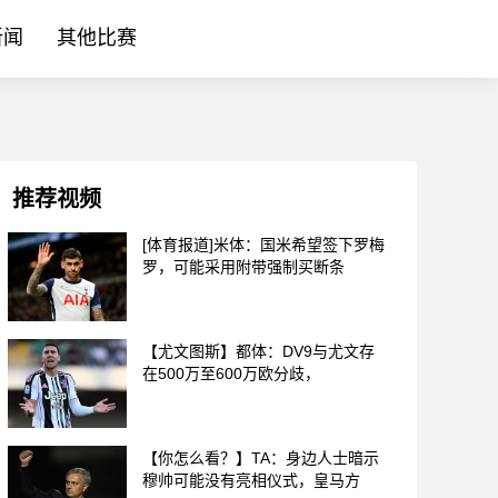
新闻
其他比赛
推荐视频
[体育报道]米体：国米希望签下罗梅
罗，可能采用附带强制买断条
【尤文图斯】都体：DV9与尤文存
在500万至600万欧分歧，
【你怎么看？】TA：身边人士暗示
穆帅可能没有亮相仪式，皇马方