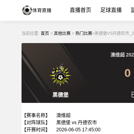
直播首页
足球直播
当前位置:
首页
>
其他比赛
>
热门比赛
>黑德堡VS丹德农市_2
澳维超
202
0
黑德堡
【赛事名称】
澳维超
【对阵球队】
黑德堡 vs 丹德农市
【开赛时间】
2026-06-05 17:45:00