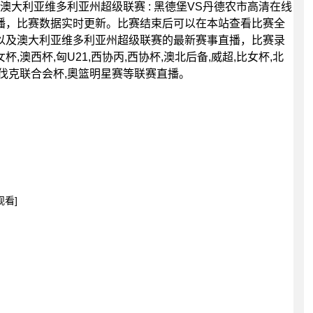
45分，澳大利亚维多利亚州超级联赛 : 黑德堡VS丹德农市高清在线
播，比赛数据实时更新。比赛结束后可以在本站查看比赛全
以及澳大利亚维多利亚州超级联赛的最新赛事直播，比赛录
澳西杯,匈U21,西协丙,西协杯,澳北后备,威超,比女杯,北
洛伐克联合会杯,奧篮明星赛等联赛直播。
观看]