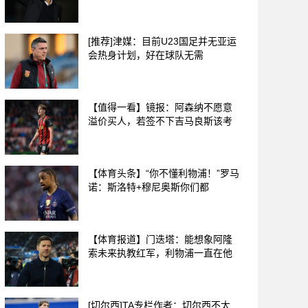
[推荐]津媒：目前U23国足并无亚运
会热身计划，好在球队无需
【值得一看】镜报：阿森纳不愿意
溢价买人，若签不下吉马良斯该考
【体育头条】“你不懂利物浦！”罗马
诺：斯洛特+穆尼奥斯你们都
【体育报道】门迭塔：能想象阿隆
索未来执教红军，利物浦一直在他
[切尔西]TA专栏作者：切尔西不太