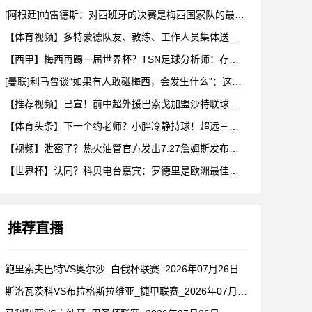
[阿根廷]帕雷德斯：对西班牙的决赛是梅西国家队的最后一场比赛
【体育视频】多特蒙德队友、教练、工作人员集体送别阿德耶米！
【西甲】梅西再踢一届世界杯？TSN足球分析师：存在可能性，但
[曼联]利马曾谈“如果有人敢碰梅西，会发生什么”：这种凝聚力
【推荐视频】已宣！前中超外援巴索戈加盟沙特联球队一睹前中超外
【体育头条】下一个约老师？小胖冷静持球！超远三分绝杀！在海外
【视频】泄密了？热火油管官方发出7.27詹姆斯发布会预告！随
【世界杯】认同？科贝电台嘉宾：罗德里是欧洲最佳后腰，他已超越
推荐直播
鲍里索夫巴特VS奥尔沙_白俄杯联赛_2026年07月26日
斯洛瓦茨科VS布拉格斯拉维亚_捷甲联赛_2026年07月26