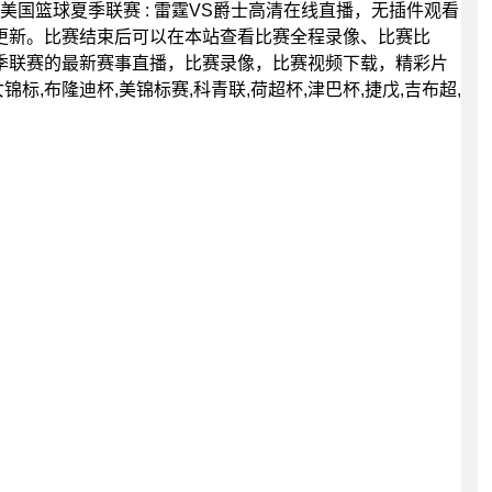
00分，美国篮球夏季联赛 : 雷霆VS爵士高清在线直播，无插件观看
更新。比赛结束后可以在本站查看比赛全程录像、比赛比
季联赛的最新赛事直播，比赛录像，比赛视频下载，精彩片
标,布隆迪杯,美锦标赛,科青联,荷超杯,津巴杯,捷戊,吉布超,