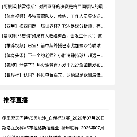
[阿根廷]帕雷德斯：对西班牙的决赛是梅西国家队的最后一场比赛
【体育视频】多特蒙德队友、教练、工作人员集体送别阿德耶米！
【西甲】梅西再踢一届世界杯？TSN足球分析师：存在可能性，但
[曼联]利马曾谈“如果有人敢碰梅西，会发生什么”：这种凝聚力
【推荐视频】已宣！前中超外援巴索戈加盟沙特联球队一睹前中超外
【体育头条】下一个约老师？小胖冷静持球！超远三分绝杀！在海外
【视频】泄密了？热火油管官方发出7.27詹姆斯发布会预告！随
【世界杯】认同？科贝电台嘉宾：罗德里是欧洲最佳后腰，他已超越
推荐直播
鲍里索夫巴特VS奥尔沙_白俄杯联赛_2026年07月26日
斯洛瓦茨科VS布拉格斯拉维亚_捷甲联赛_2026年07月26