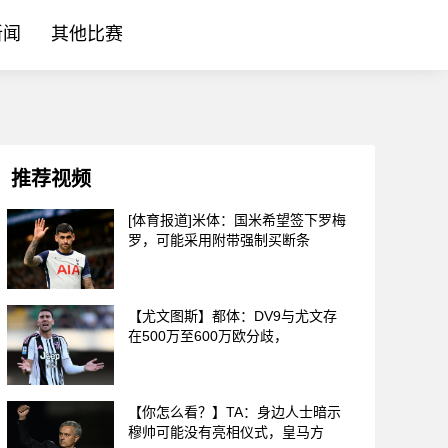
新闻
其他比赛
推荐视频
[体育报道]米体：国米希望签下罗梅
罗，可能采用附带强制买断条
【尤文图斯】都体：DV9与尤文存
在500万至600万欧分歧，
【你怎么看？】TA：身边人士暗示
穆帅可能没有亮相仪式，皇马方