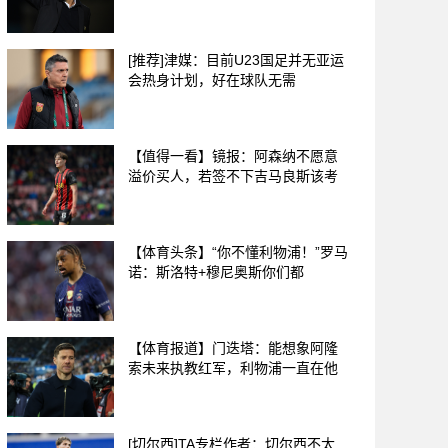
[推荐]津媒：目前U23国足并无亚运
会热身计划，好在球队无需
【值得一看】镜报：阿森纳不愿意
溢价买人，若签不下吉马良斯该考
【体育头条】“你不懂利物浦！”罗马
诺：斯洛特+穆尼奥斯你们都
【体育报道】门迭塔：能想象阿隆
索未来执教红军，利物浦一直在他
[切尔西]TA专栏作者：切尔西不太