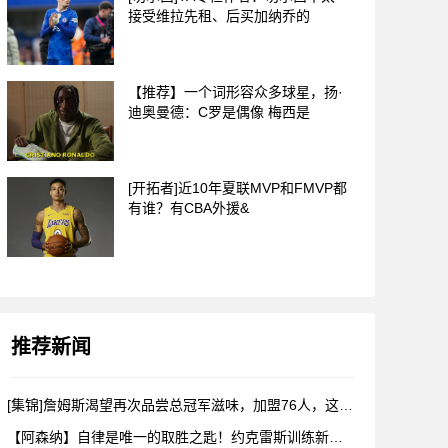
接受维拉先租、后买加纳乔的
【推荐】一个词形容众多球星，扬·
迪奥曼德：C罗是偶像 梅西是
[开拓者]近10年夏联MVP和FMVP都
有谁？有CBA外援&
推荐新闻
[集锦]詹姆斯渴望再次品尝总冠军滋味，加盟76人，这是很勒布
【阿森纳】自律是唯一的取胜之匙！约克雷斯训练新视角！