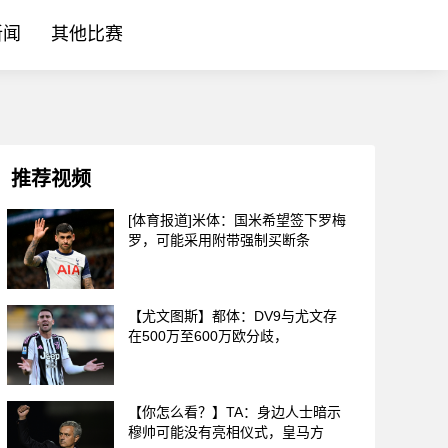
新闻
其他比赛
推荐视频
[体育报道]米体：国米希望签下罗梅
罗，可能采用附带强制买断条
【尤文图斯】都体：DV9与尤文存
在500万至600万欧分歧，
【你怎么看？】TA：身边人士暗示
穆帅可能没有亮相仪式，皇马方