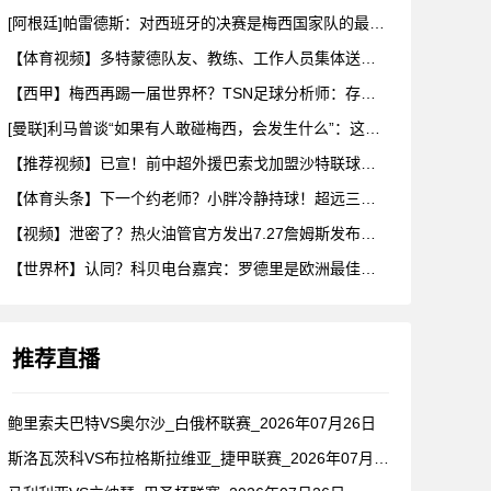
[阿根廷]帕雷德斯：对西班牙的决赛是梅西国家队的最后一场比赛
【体育视频】多特蒙德队友、教练、工作人员集体送别阿德耶米！
【西甲】梅西再踢一届世界杯？TSN足球分析师：存在可能性，但
[曼联]利马曾谈“如果有人敢碰梅西，会发生什么”：这种凝聚力
【推荐视频】已宣！前中超外援巴索戈加盟沙特联球队一睹前中超外
【体育头条】下一个约老师？小胖冷静持球！超远三分绝杀！在海外
【视频】泄密了？热火油管官方发出7.27詹姆斯发布会预告！随
【世界杯】认同？科贝电台嘉宾：罗德里是欧洲最佳后腰，他已超越
推荐直播
鲍里索夫巴特VS奥尔沙_白俄杯联赛_2026年07月26日
斯洛瓦茨科VS布拉格斯拉维亚_捷甲联赛_2026年07月26