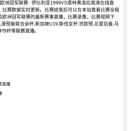
0分，欧洲冠军联赛 : 伊比利亚1999VS塔林弗洛拉高清在线直
，比赛数据实时更新。比赛结束后可以在本站查看比赛全程
及欧洲冠军联赛的最新赛事直播，比赛录像，比赛视频下
澳预备联合会杯,新加坡U19,斯伐女杯,世欧预,北爱后备,马
LPB杯等联赛直播。
免费直播
播