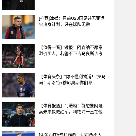
[推荐]津媒：目前U23国足并无亚运
会热身计划，好在球队无需
【值得一看】镜报：阿森纳不愿意
溢价买人，若签不下吉马良斯该考
【体育头条】“你不懂利物浦！”罗马
诺：斯洛特+穆尼奥斯你们都
【体育报道】门迭塔：能想象阿隆
索未来执教红军，利物浦一直在他
[切尔西]TA专栏作者：切尔西不太