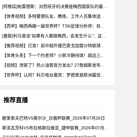
[阿根廷]帕雷德斯：对西班牙的决赛是梅西国家队的最后一场比赛
【体育视频】多特蒙德队友、教练、工作人员集体送别阿德耶米！
【西甲】梅西再踢一届世界杯？TSN足球分析师：存在可能性，但
[曼联]利马曾谈“如果有人敢碰梅西，会发生什么”：这种凝聚力
【推荐视频】已宣！前中超外援巴索戈加盟沙特联球队一睹前中超外
【体育头条】下一个约老师？小胖冷静持球！超远三分绝杀！在海外
【视频】泄密了？热火油管官方发出7.27詹姆斯发布会预告！随
【世界杯】认同？科贝电台嘉宾：罗德里是欧洲最佳后腰，他已超越
推荐直播
鲍里索夫巴特VS奥尔沙_白俄杯联赛_2026年07月26日
斯洛瓦茨科VS布拉格斯拉维亚_捷甲联赛_2026年07月26