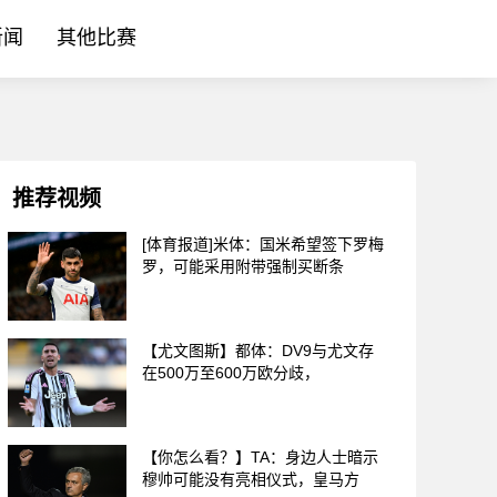
新闻
其他比赛
推荐视频
[体育报道]米体：国米希望签下罗梅
罗，可能采用附带强制买断条
【尤文图斯】都体：DV9与尤文存
在500万至600万欧分歧，
【你怎么看？】TA：身边人士暗示
穆帅可能没有亮相仪式，皇马方