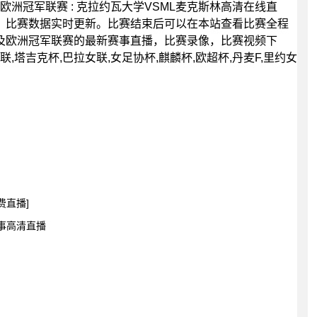
0分，欧洲冠军联赛 : 克拉约瓦大学VSML麦克斯林高清在线直
，比赛数据实时更新。比赛结束后可以在本站查看比赛全程
及欧洲冠军联赛的最新赛事直播，比赛录像，比赛视频下
,塔吉克杯,巴拉女联,女足协杯,麒麟杯,欧超杯,丹麦F,里约女
费直播]
赛事高清直播