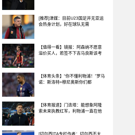
[推荐]津媒：目前U23国足并无亚运
会热身计划，好在球队无需
【值得一看】镜报：阿森纳不愿意
溢价买人，若签不下吉马良斯该考
【体育头条】“你不懂利物浦！”罗马
诺：斯洛特+穆尼奥斯你们都
【体育报道】门迭塔：能想象阿隆
索未来执教红军，利物浦一直在他
[切尔西]TA专栏作者：切尔西不太