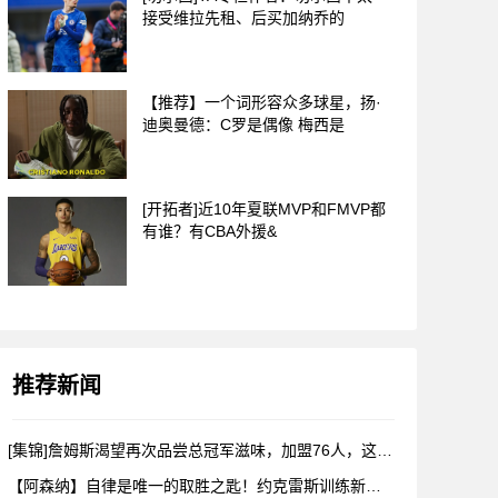
接受维拉先租、后买加纳乔的
【推荐】一个词形容众多球星，扬·
迪奥曼德：C罗是偶像 梅西是
[开拓者]近10年夏联MVP和FMVP都
有谁？有CBA外援&
推荐新闻
[集锦]詹姆斯渴望再次品尝总冠军滋味，加盟76人，这是很勒布
【阿森纳】自律是唯一的取胜之匙！约克雷斯训练新视角！