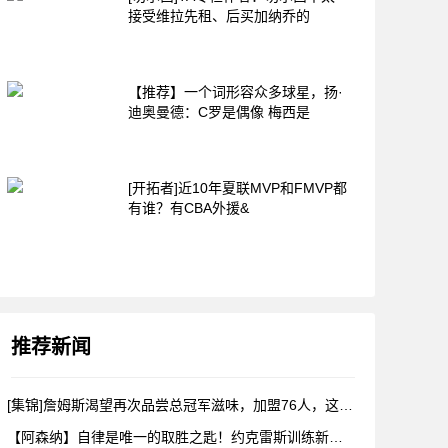
接受维拉先租、后买加纳乔的
【推荐】一个词形容众多球星，扬·
迪奥曼德：C罗是偶像 梅西是
[开拓者]近10年夏联MVP和FMVP都
有谁？有CBA外援&
推荐新闻
[集锦]詹姆斯渴望再次品尝总冠军滋味，加盟76人，这是很勒布
【阿森纳】自律是唯一的取胜之匙！约克雷斯训练新视角！