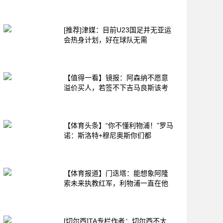
[推荐]津媒：目前U23国足并无亚运
会热身计划，好在球队无需
【值得一看】镜报：阿森纳不愿意
溢价买人，若签不下吉马良斯该考
【体育头条】“你不懂利物浦！”罗马
诺：斯洛特+穆尼奥斯你们都
【体育报道】门迭塔：能想象阿隆
索未来执教红军，利物浦一直在他
[切尔西]TA专栏作者：切尔西不太