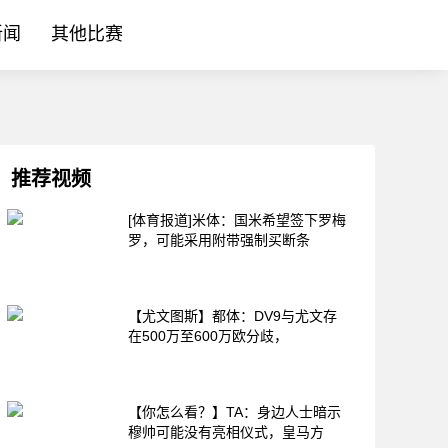
新闻
其他比赛
推荐视频
[体育报道]米体：国米希望签下罗梅
罗，可能采用附带强制买断条
【尤文图斯】都体：DV9与尤文存
在500万至600万欧分歧，
【你怎么看？】TA：身边人士暗示
穆帅可能没有亮相仪式，皇马方