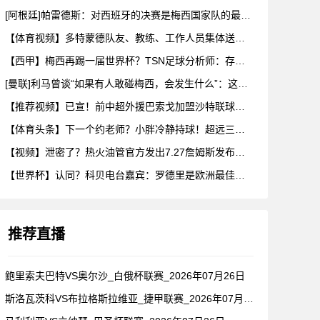
[阿根廷]帕雷德斯：对西班牙的决赛是梅西国家队的最后一场比赛
【体育视频】多特蒙德队友、教练、工作人员集体送别阿德耶米！
【西甲】梅西再踢一届世界杯？TSN足球分析师：存在可能性，但
[曼联]利马曾谈“如果有人敢碰梅西，会发生什么”：这种凝聚力
【推荐视频】已宣！前中超外援巴索戈加盟沙特联球队一睹前中超外
【体育头条】下一个约老师？小胖冷静持球！超远三分绝杀！在海外
【视频】泄密了？热火油管官方发出7.27詹姆斯发布会预告！随
【世界杯】认同？科贝电台嘉宾：罗德里是欧洲最佳后腰，他已超越
推荐直播
鲍里索夫巴特VS奥尔沙_白俄杯联赛_2026年07月26日
斯洛瓦茨科VS布拉格斯拉维亚_捷甲联赛_2026年07月26