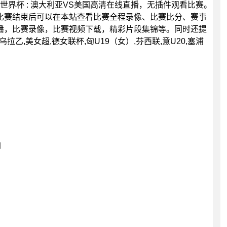
00分，世界杯 : 澳大利亚VS美国高清在线直播，无插件观看比赛。
比赛结束后可以在本站查看比赛全程录像、比赛比分、赛事
播，比赛录像，比赛视频下载，精彩片段集锦等。同时还提
乌拉乙,美女超,德女联杯,匈U19（女）,芬西联,意U20,塞浦
日