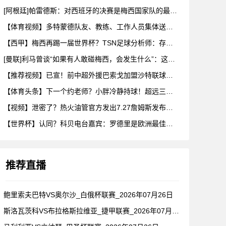
[阿根廷]帕雷德斯：对西班牙的决赛是梅西国家队的最后一场比赛
【体育视频】多特蒙德队友、教练、工作人员集体送别阿德耶米！
【西甲】梅西再踢一届世界杯？TSN足球分析师：存在可能性，但
[曼联]利马曾谈“如果有人敢碰梅西，会发生什么”：这种凝聚力
【推荐视频】已宣！前中超外援巴索戈加盟沙特联球队一睹前中超外
【体育头条】下一个约老师？小胖冷静持球！超远三分绝杀！在海外
【视频】泄密了？热火油管官方发出7.27詹姆斯发布会预告！随
【世界杯】认同？科贝电台嘉宾：罗德里是欧洲最佳后腰，他已超越
推荐直播
鲍里索夫巴特VS奥尔沙_白俄杯联赛_2026年07月26日
斯洛瓦茨科VS布拉格斯拉维亚_捷甲联赛_2026年07月26