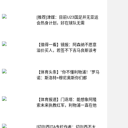
[推荐]津媒：目前U23国足并无亚运
会热身计划，好在球队无需
【值得一看】镜报：阿森纳不愿意
溢价买人，若签不下吉马良斯该考
【体育头条】“你不懂利物浦！”罗马
诺：斯洛特+穆尼奥斯你们都
【体育报道】门迭塔：能想象阿隆
索未来执教红军，利物浦一直在他
[切尔西]TA专栏作者：切尔西不太