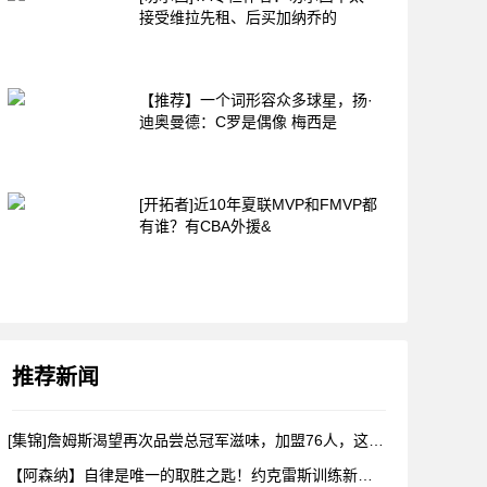
接受维拉先租、后买加纳乔的
【推荐】一个词形容众多球星，扬·
迪奥曼德：C罗是偶像 梅西是
[开拓者]近10年夏联MVP和FMVP都
有谁？有CBA外援&
推荐新闻
[集锦]詹姆斯渴望再次品尝总冠军滋味，加盟76人，这是很勒布
【阿森纳】自律是唯一的取胜之匙！约克雷斯训练新视角！