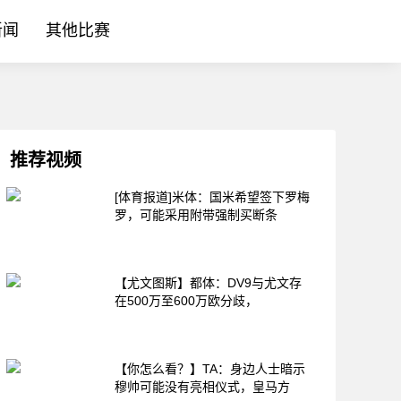
新闻
其他比赛
推荐视频
[体育报道]米体：国米希望签下罗梅
罗，可能采用附带强制买断条
【尤文图斯】都体：DV9与尤文存
在500万至600万欧分歧，
【你怎么看？】TA：身边人士暗示
穆帅可能没有亮相仪式，皇马方