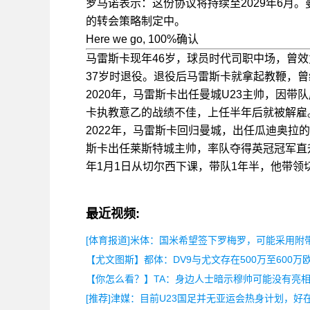
罗马诺表示：这份协议将持续至2029年6月
的转会策略制定中。
Here we go, 100%确认
马雷斯卡现年46岁，球员时代司职中场，曾效
37岁时退役。退役后马雷斯卡就拿起教鞭，
2020年，马雷斯卡出任曼城U23主帅，因
卡执教意乙的战绩不佳，上任半年后就被解雇
2022年，马雷斯卡回归曼城，出任瓜迪奥拉的
斯卡出任莱斯特城主帅，率队夺得英冠冠军直升
年1月1日从切尔西下课，带队1年半，他带领
最近视频:
[体育报道]米体：国米希望签下罗梅罗，可能采用附
【尤文图斯】都体：DV9与尤文存在500万至600万
【你怎么看？】TA：身边人士暗示穆帅可能没有亮
[推荐]津媒：目前U23国足并无亚运会热身计划，好