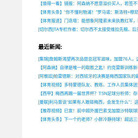
【值得一看】镜报：阿森纳不愿意溢价买人，若签不
【体育头条】“你不懂利物浦！”罗马诺：斯洛特+穆
【体育报道】门迭塔：能想象阿隆索未来执教红军，
[切尔西]TA专栏作者：切尔西不太接受维拉先租、
最近新闻:
[集锦]詹姆斯渴望再次品尝总冠军滋味，加盟76人，
【阿森纳】自律是唯一的取胜之匙！约克雷斯训练新
[阿根廷]帕雷德斯：对西班牙的决赛是梅西国家队的
【体育视频】多特蒙德队友、教练、工作人员集体送
【西甲】梅西再踢一届世界杯？TSN足球分析师：
[曼联]利马曾谈“如果有人敢碰梅西，会发生什么”：
【推荐视频】已宣！前中超外援巴索戈加盟沙特联球
【体育头条】下一个约老师？小胖冷静持球！超远三