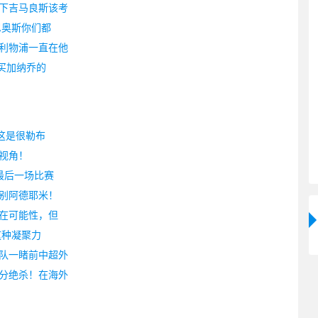
下吉马良斯该考
尼奥斯你们都
利物浦一直在他
后买加纳乔的
这是很勒布
视角！
最后一场比赛
别阿德耶米！
存在可能性，但
这种凝聚力
队一睹前中超外
分绝杀！在海外