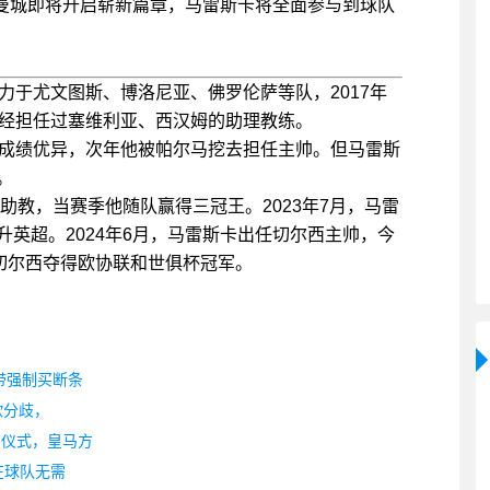
。曼城即将开启崭新篇章，马雷斯卡将全面参与到球队
力于尤文图斯、博洛尼亚、佛罗伦萨等队，2017年
曾经担任过塞维利亚、西汉姆的助理教练。
带队成绩优异，次年他被帕尔马挖去担任主帅。但马雷斯
。
助教，当赛季他随队赢得三冠王。2023年7月，马雷
英超。2024年6月，马雷斯卡出任切尔西主帅，今
切尔西夺得欧协联和世俱杯冠军。
带强制买断条
欧分歧，
相仪式，皇马方
在球队无需