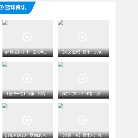
篮球资讯
[体育报道]米体：国米希望签下罗梅罗，可能采用附带强制买断条
【尤文图斯】都体：DV9与尤文存在500万至600万欧分歧，
【值得一看】镜报：阿森纳不愿意溢价买人，若签不下吉马良斯该考
[切尔西]TA专栏作者：切尔西不太接受维拉先租、后买加纳乔的
[开拓者]近10年夏联MVP和FMVP都有谁？有CBA外援&
【值得一看】媒体人：同曦举报赵柏清没毛病 切实维护自身利益是