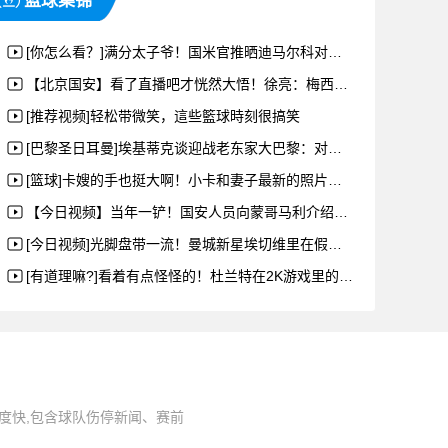
篮球集锦
[你怎么看？]满分太子爷！国米官推晒迪马尔科对阵萨索洛攻防合辑
【北京国安】看了直播吧才恍然大悟！徐亮：梅西太牛了，决赛必须支持阿根廷
[推荐视频]轻松带微笑，這些籃球時刻很搞笑
[巴黎圣日耳曼]埃基蒂克谈迎战老东家大巴黎：对我来说很特别，我已经迫不及待
[篮球]卡嫂的手也挺大啊！小卡和妻子最新的照片！@
【今日视频】当年一铲！国安人员向蒙哥马利介绍张稀哲：你还记得他吗？
[今日视频]光脚盘带一流！曼城新星埃切维里在假期与朋友一起踢球
[有道理嘛?]看着有点怪怪的！杜兰特在2K游戏里的变化！
度快,包含球队伤停新闻、赛前