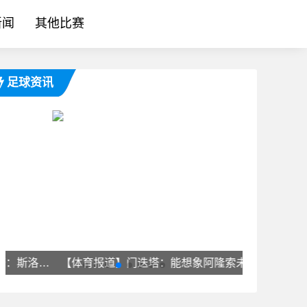
新闻
其他比赛
足球资讯
+穆尼奥斯你们都
【体育报道】门迭塔：能想象阿隆索未来执教红军，利物浦一直在他