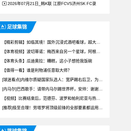
2026年07月21日_韩K联 江原FCVS济州SK FC录
足球集锦
【精彩剪辑】如临其境！国外沉浸式酒吧看球，超大巨幕几乎像置身现场！
【体育视频】波切蒂诺：梅西来自另一个星球，阿根廷是头号争冠热门！
【体育头条】瓜迪奥拉：糟糕，这小子想抢我饭碗
【值得一看】谁是利物浦任意取大师？
[球迷看点]内维尔质疑国家队选人：宽萨踢右后卫，为何没有阿诺德的位置？
[内马尔]巴西歌手：请带内马尔踢世界杯，安帅：谢谢你的建议
【视频】比赛结束后，范德芬、波罗和帕利尼亚与热刺球迷产生争执
[推荐]极至合理！劳塔罗将顶级前锋的全部要素都运用到了这粒进球中