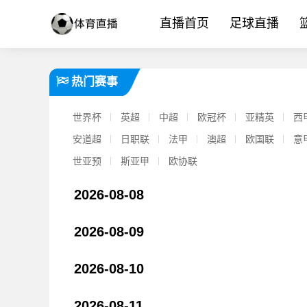
直播首页
足球直播
热门赛事
世界杯
英超
中超
欧冠杯
亚精英
西
安道超
日职联
法甲
澳超
欧国联
意
世亚预
斯亚甲
欧协联
2026-08-08
2026-08-09
【你怎么看？】TA：身边人士暗示穆帅可能没有亮相仪式，皇马方
2026-08-10
2026-08-11