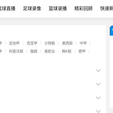
篮球直播
足球录像
篮球录播
精彩回顾
快速
甲
足协杯
克亚甲
沙特联
墨西超
中甲
甲
科索沃超
俄超
美职业
韩K联
德甲
[推荐]津媒：目前U23国足并无亚运会热身计划，好在球队无需
【体育头条】“你不懂利物浦！”罗马诺：斯洛特