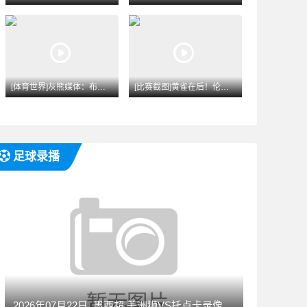
[体育世界]灰熊媒体：布泽尔证明了自己的优秀和潜能 其夏联表
[比赛截图]黄雀在后！伦德博格奋力追防 起飞送马农遮天大帽
足球录播
2026年07月22日_墨西超 美洲狮VS托卢卡录像_全场录